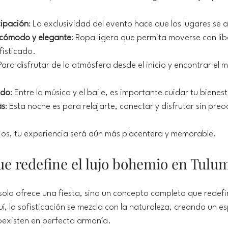
cipación
: La exclusividad del evento hace que los lugares se
 cómodo y elegante
: Ropa ligera que permita moverse con lib
ofisticado.
 Para disfrutar de la atmósfera desde el inicio y encontrar el m
ado
: Entre la música y el baile, es importante cuidar tu bienest
ás
: Esta noche es para relajarte, conectar y disfrutar sin pre
jos, tu experiencia será aún más placentera y memorable.
ue redefine el lujo bohemio en Tulu
olo ofrece una fiesta, sino un concepto completo que redefine
, la sofisticación se mezcla con la naturaleza, creando un e
 coexisten en perfecta armonía.