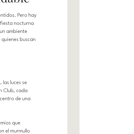
entidos. Pero hay 
 fiesta nocturna 
y un ambiente 
a quienes buscan 
las luces se 
h Club, cada 
icentro de una 
emios que 
on el murmullo 