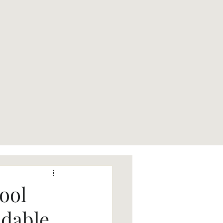
ool
idable