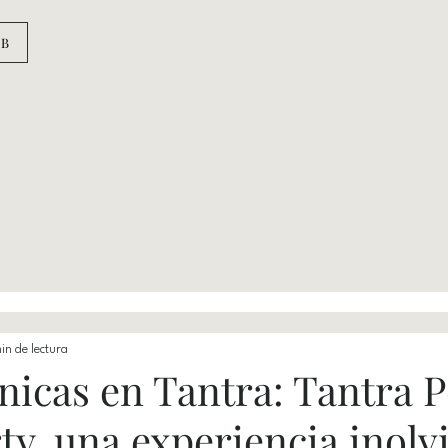
UB
G
in de lectura
nicas en Tantra: Tantra P
ty, una experiencia inolv