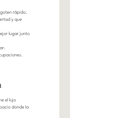
 agoten rápido.
ertad y que 
ejor lugar junto 
ar.
ocupaciones.
m
 el lujo 
spacio donde la 