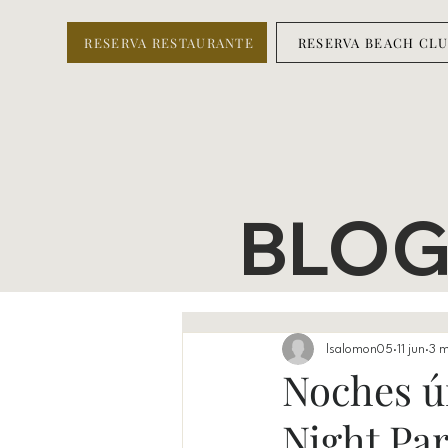
RESERVA RESTAURANTE
RESERVA BEACH CL
BLO
lsalomon05
11 jun
3 m
Noches ú
Night Par