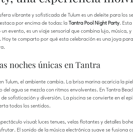
fera vibrante y sofisticada de Tulum es un deleite para los s
estaca por encima de todas: la 
Tantra Pool Night Party
. Esta
lo un evento, es un viaje sensorial que combina lujo, música, 
. Hoy te comparto por qué esta celebración es una joya par
ra.
las noches únicas en Tantra
 Tulum, el ambiente cambia. La brisa marina acaricia la piel, 
lo del agua se mezcla con ritmos envolventes. En Tantra Beac
e sofisticación y diversión. La piscina se convierte en el ep
rta todos los sentidos.
pectáculo visual: luces tenues, velas flotantes y detalles boh
isfrutar. El sonido de la música electrónica suave se fusiona c