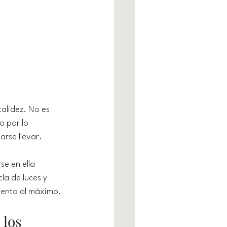
alidez. No es 
 por lo 
arse llevar.
se en ella 
la de luces y 
omento al máximo.
los 