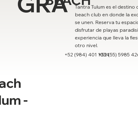
GRA
BEACH
Tantra Tulum es el destino d
beach club en donde la exc
se unen. Reserva tu espaci
disfrutar de playas paradis
experiencia que lleva la fies
otro nivel.
+52 (984) 401 1034
+52 (55) 5985 4
ach
lum -