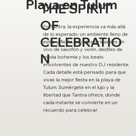
Playa en Tulum
THE SPIRIT
OF
En Tantra, la experiencia va más allá
de lo esperado: un ambiente lleno de
CELEBRATIO
estilo y fiesta, con performances en
vivo de saxofón y violín, desfiles de
N
moda bohemia y los beats
envolventes de nuestro DJ residente.
Cada detalle está pensado para que
vivas la mejor fiesta en la playa de
Tulum. Sumérgete en el lujo y la
libertad que Tantra ofrece, donde
cada instante se convierte en un
recuerdo para celebrar.