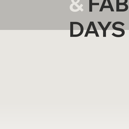
&
FAB
DAYS