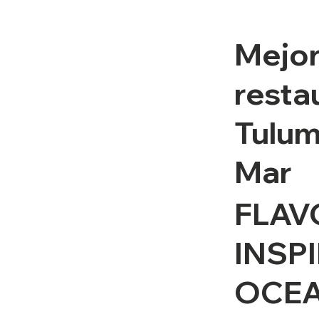
Mejo
resta
Tulum
Mar
FLAV
INSP
OCE