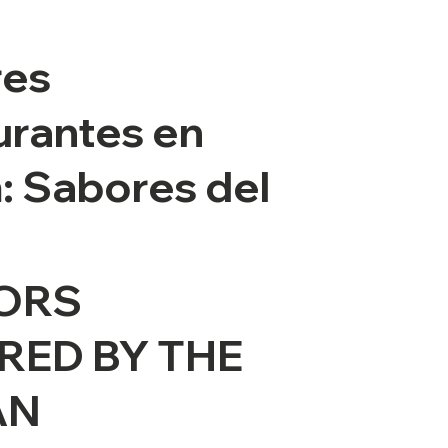
res
urantes en
: Sabores del
ORS
IRED BY THE
AN