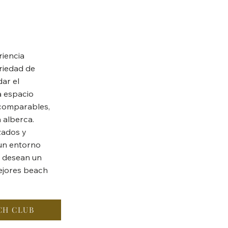
iencia
riedad de
ar el
a espacio
ncomparables,
a alberca.
zados y
un entorno
s desean un
mejores beach
CH CLUB